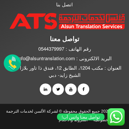
اتصل بنا
تواصل معنا
رقم الهاتف : 0544379997
البريد الالكترونى : info@alsuntranslation.com
العنوان : مكتب 1204، الطابق 12، فندق ذا تاور بلازا شارع
الشيخ زايد- دبي
2010 - 2026 جميع الحقوق محفوظة © لشركة الألسن لخدمات الترجمة
تواصل معنا واتس آب!
سياسة الخصوصية
الشروط والأحكام