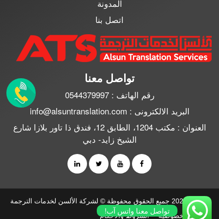
المدونة
اتصل بنا
تواصل معنا
رقم الهاتف : 0544379997
البريد الالكترونى : info@alsuntranslation.com
العنوان : مكتب 1204، الطابق 12، فندق ذا تاور بلازا شارع
الشيخ زايد- دبي
2010 - 2026 جميع الحقوق محفوظة © لشركة الألسن لخدمات الترجمة
تواصل معنا واتس آب!
سياسة الخصوصية
الشروط والأحكام