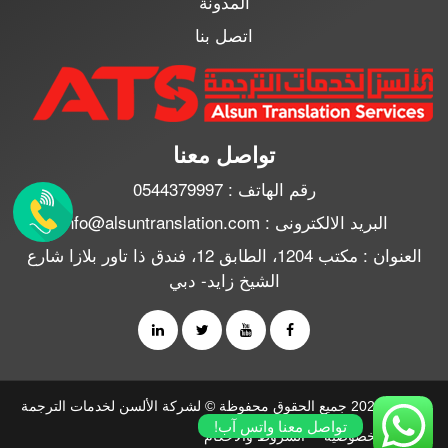
المدونة
اتصل بنا
تواصل معنا
رقم الهاتف : 0544379997
البريد الالكترونى : info@alsuntranslation.com
العنوان : مكتب 1204، الطابق 12، فندق ذا تاور بلازا شارع
الشيخ زايد- دبي
2010 - 2026 جميع الحقوق محفوظة © لشركة الألسن لخدمات الترجمة
تواصل معنا واتس آب!
سياسة الخصوصية
الشروط والأحكام