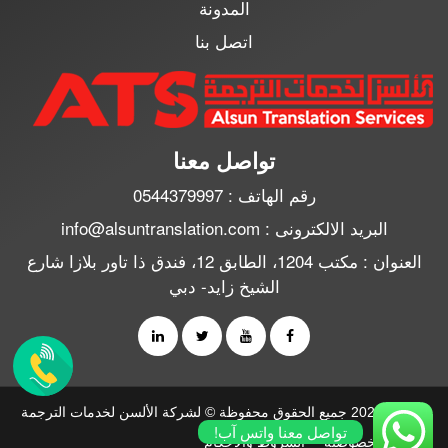
المدونة
اتصل بنا
تواصل معنا
رقم الهاتف : 0544379997
البريد الالكترونى : info@alsuntranslation.com
العنوان : مكتب 1204، الطابق 12، فندق ذا تاور بلازا شارع
الشيخ زايد- دبي
2010 - 2026 جميع الحقوق محفوظة © لشركة الألسن لخدمات الترجمة
تواصل معنا واتس آب!
سياسة الخصوصية
الشروط والأحكام